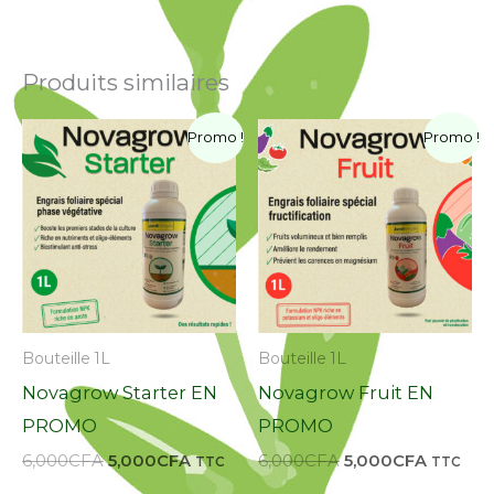
Produits similaires
Le
Le
Le
Le
Promo !
Promo !
prix
prix
prix
prix
initial
actuel
initial
actuel
était :
est :
était :
est :
6,000CFA.
5,000CFA.
6,000CFA.
5,000CF
Bouteille 1L
Bouteille 1L
Novagrow Starter EN
Novagrow Fruit EN
PROMO
PROMO
6,000
CFA
5,000
CFA
6,000
CFA
5,000
CFA
TTC
TTC