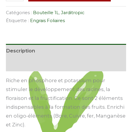
Catégories :
Bouteille 1L
,
Jarditropic
Étiquette :
Engrais Foliaires
Description
Avis (0)
Riche en phosphore et potassium pour
stimuler le développement des racines, la
floraison et la fructification. Ce sont 2 éléments
indispensables à la formation des fruits. Enrichi
en oligo-éléments (Bore, Cuivre, fer, Manganèse
et Zinc).