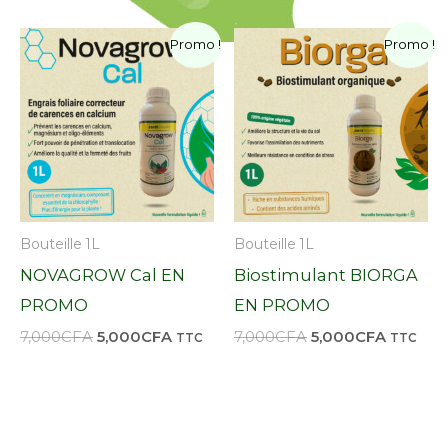
Le
Le
Le
Le
Promo !
Promo !
prix
prix
prix
prix
initial
actuel
initial
actuel
était :
est :
était :
est :
7,000CFA.
5,000CFA.
7,000CFA.
5,000CF
Bouteille 1L
Bouteille 1L
NOVAGROW Cal EN
Biostimulant BIORGA
PROMO
EN PROMO
7,000
CFA
5,000
CFA
7,000
CFA
5,000
CFA
TTC
TTC