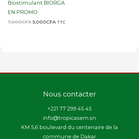
Biostimulant BIORGA
EN PROMO
7,000
CFA
5,000
CFA
TTC
Nous contacter
+221 77 299 45 45
info@tropicasem.sn
KM 5,6 boulevard du centenaire de la
commune de Dakar