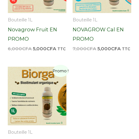
Bouteille 1L
Bouteille 1L
Novagrow Fruit EN
NOVAGROW Cal EN
PROMO
PROMO
6,000
CFA
5,000
CFA
7,000
CFA
5,000
CFA
TTC
TTC
Le
Le
Promo !
prix
prix
initial
actuel
était :
est :
7,000CFA.
5,000CFA.
Bouteille 1L