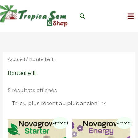
Aller
au
Rechercher
contenu
Trié
du
plus
récent
au
plus
Accueil
/ Bouteille 1L
ancien
Bouteille 1L
5 résultats affichés
Le
Le
Le
Le
Promo !
Promo !
prix
prix
prix
prix
initial
actuel
initial
actuel