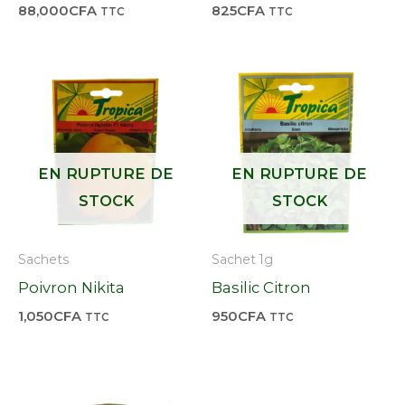
88,000
CFA
825
CFA
TTC
TTC
EN RUPTURE DE
EN RUPTURE DE
STOCK
STOCK
Sachets
Sachet 1g
Poivron Nikita
Basilic Citron
1,050
CFA
950
CFA
TTC
TTC