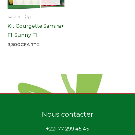
sachet 10g
Kit Courgette Samira+
F1, Sunny F1
3,300
CFA
TTC
Nous contacter
+221 77 299 45 45