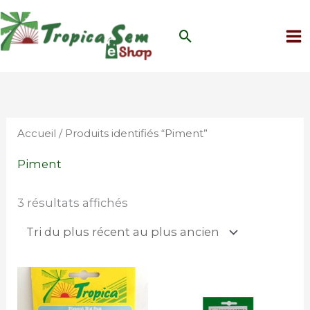
Aller
au
Rechercher
contenu
Trié
du
plus
récent
au
plus
Accueil
/ Produits identifiés “Piment”
ancien
Piment
3 résultats affichés