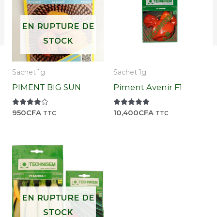
EN RUPTURE DE
STOCK
Sachet 1g
Sachet 1g
PIMENT BIG SUN
Piment Avenir F1
Note
950
CFA
Note
10,400
CFA
TTC
TTC
4.00
5.00
sur 5
sur 5
EN RUPTURE DE
STOCK