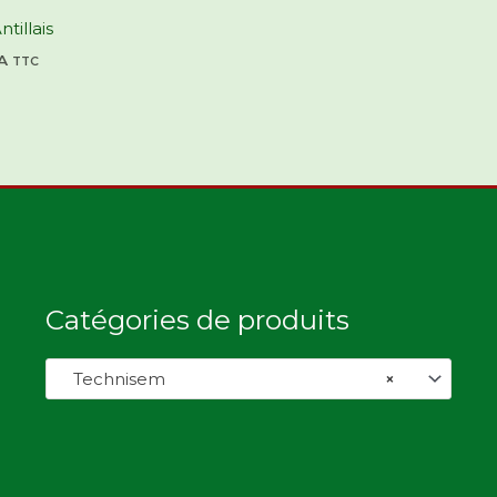
tillais
A
TTC
Catégories de produits
Technisem
×