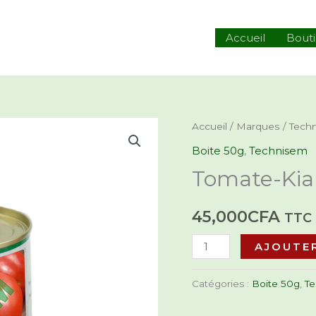
hercher
Accueil
Bout
quantité
Accueil
/
Marques
/
Tech
de
Boite 50g
,
Technisem
Tomate-
Tomate-Kia
Kiara-
50g
45,000
CFA
TTC
AJOUTER
Catégories :
Boite 50g
,
T