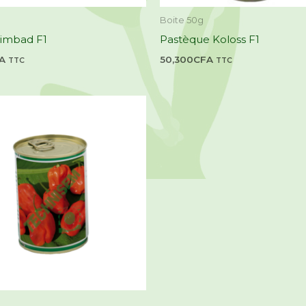
Boite 50g
Simbad F1
Pastèque Koloss F1
A
50,300
CFA
TTC
TTC