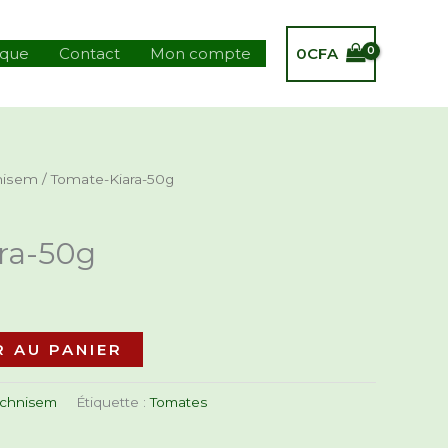
0
CFA
ique
Contact
Mon compte
nisem
/ Tomate-Kiara-50g
ra-50g
 AU PANIER
echnisem
Étiquette :
Tomates