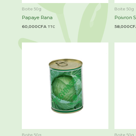
Boite 50g
Boite 50g
Papaye Rana
Poivron 
60,000
CFA
58,000
CF
TTC
Boite 50g
Boite 50g