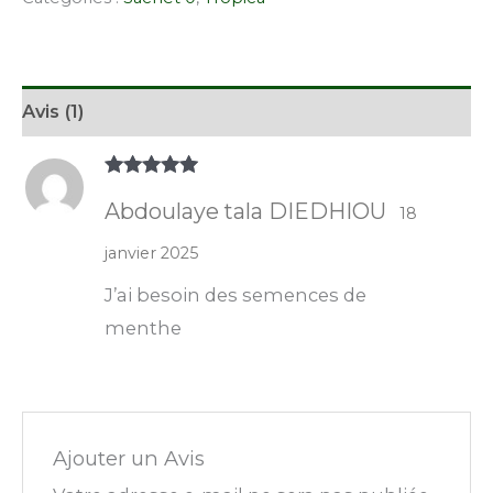
Avis (1)
Note
5
sur
Abdoulaye tala DIEDHIOU
5
18
janvier 2025
J’ai besoin des semences de
menthe
Ajouter un Avis