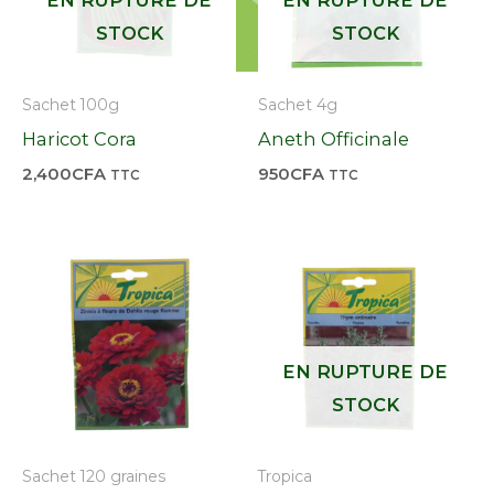
STOCK
STOCK
Sachet 100g
Sachet 4g
Haricot Cora
Aneth Officinale
2,400
CFA
950
CFA
TTC
TTC
EN RUPTURE DE
STOCK
Sachet 120 graines
Tropica