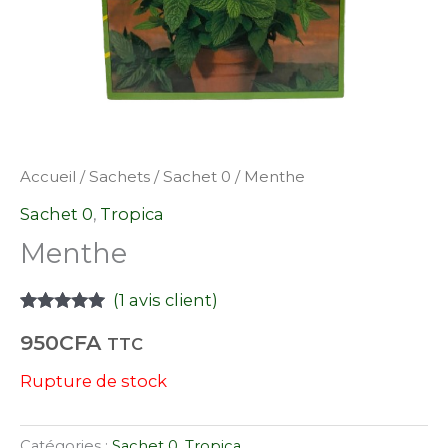
Accueil
/
Sachets
/
Sachet 0
/ Menthe
Sachet 0
,
Tropica
Menthe
(
1
avis client)
Noté
1
5.00
950
CFA
sur 5 basé
TTC
sur
notation
client
Rupture de stock
Catégories :
Sachet 0
,
Tropica