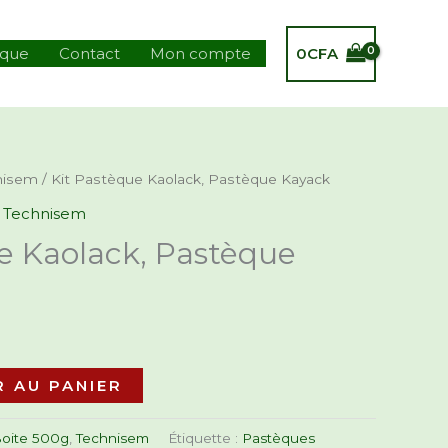
0
CFA
ique
Contact
Mon compte
nisem
/ Kit Pastèque Kaolack, Pastèque Kayack
,
Technisem
e Kaolack, Pastèque
 AU PANIER
oite 500g
,
Technisem
Étiquette :
Pastèques