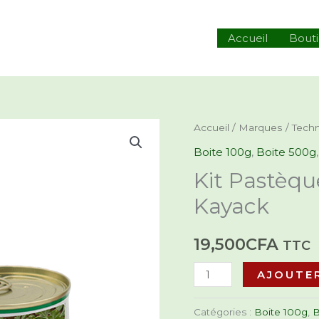
hercher
Accueil
Bout
quantité
Accueil
/
Marques
/
Tech
de
Boite 100g
,
Boite 500g
Kit
Kit Pastèqu
Pastèque
Kayack
Kaolack,
Pastèque
19,500
CFA
Kayack
TTC
AJOUTER
Catégories :
Boite 100g
,
B