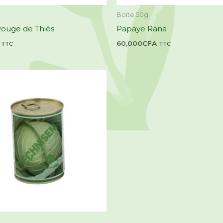
Boite 50g
ouge de Thiès
Papaye Rana
60,000
CFA
TTC
TTC