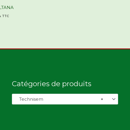
LTANA
A
TTC
Catégories de produits
Technisem
×