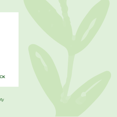
OCK
ty