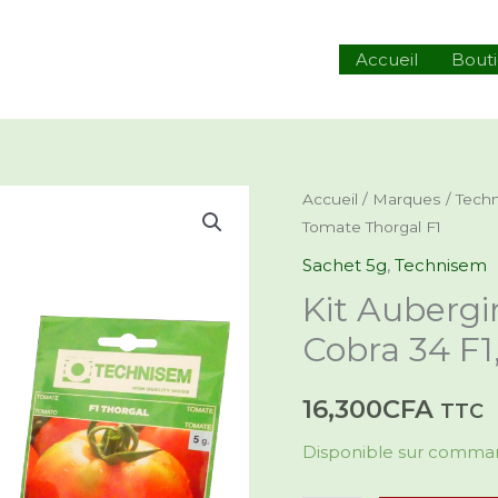
hercher
Accueil
Bout
quantité
Accueil
/
Marques
/
Tech
Tomate Thorgal F1
de
Kit
Sachet 5g
,
Technisem
Aubergine
Kit Auberg
Kalenda,
Cobra 34 F1
Tomate
Cobra
16,300
CFA
TTC
34
F1,
Disponible sur comm
Tomate