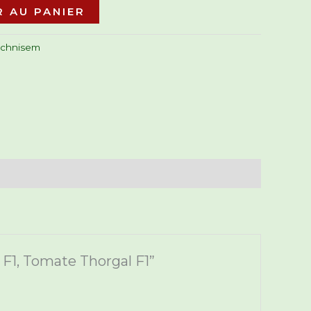
 AU PANIER
echnisem
 F1, Tomate Thorgal F1”