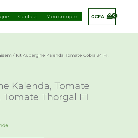
0
CFA
ique
Contact
Mon compte
nisem
/ Kit Aubergine Kalenda, Tomate Cobra 34 F1,
ine Kalenda, Tomate
, Tomate Thorgal F1
ande