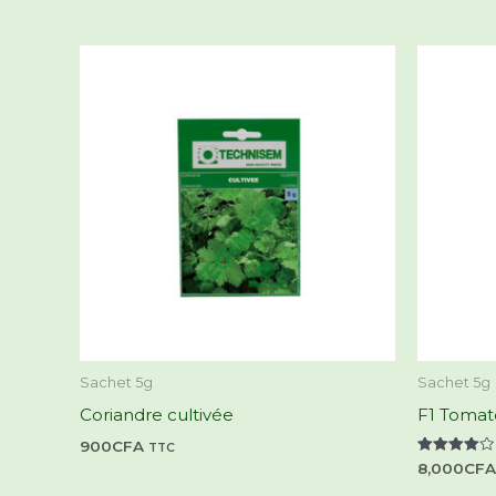
Sachet 5g
Sachet 5g
Coriandre cultivée
F1 Tomat
900
CFA
TTC
Note
8,000
CFA
4.00
sur 5