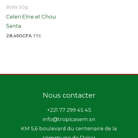
Boite 50g
Celeri Elne et Chou
Santa
28,450
CFA
TTC
Nous contacter
+221 77 299 45 45
info@tropicasem.sn
KM 5,6 boulevard du centenaire de la
commune de Dakar