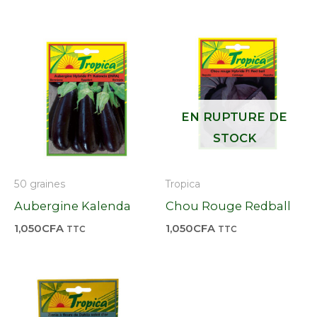
sur
5
EN RUPTURE DE
STOCK
50 graines
Tropica
Aubergine Kalenda
Chou Rouge Redball
1,050
CFA
1,050
CFA
TTC
TTC