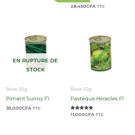
28,450
CFA
TTC
EN RUPTURE DE
STOCK
Boite 50g
Boite 50g
Piment Sunny F1
Pastèque Héracles F1
35,000
CFA
TTC
Note
11,000
CFA
TTC
5.00
sur 5