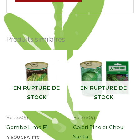
Produits similaires
EN RUPTURE DE
EN RUPTURE DE
STOCK
STOCK
Boite 50g
Boite 50g
Gombo Lima F1
Celeri Elne et Chou
Santa
4,600
CFA
TTC