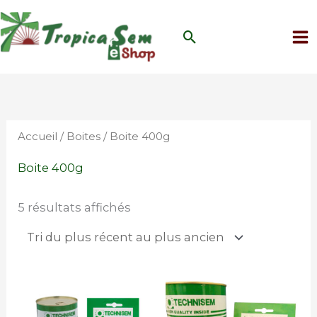
Aller
au
Rechercher
contenu
Trié
du
plus
récent
au
plus
Accueil
/
Boites
/ Boite 400g
ancien
Boite 400g
5 résultats affichés