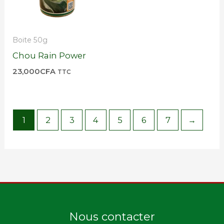
Boite 50g
Chou Rain Power
23,000
CFA
TTC
1
2
3
4
5
6
7
→
Nous contacter