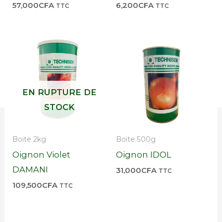
57,000
CFA
6,200
CFA
TTC
TTC
EN RUPTURE DE
STOCK
Boite 2kg
Boite 500g
Oignon Violet
Oignon IDOL
DAMANI
31,000
CFA
TTC
109,500
CFA
TTC