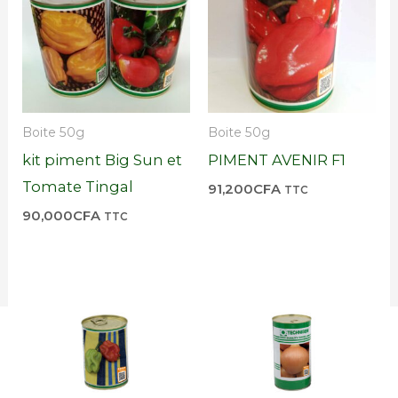
Boite 50g
Boite 50g
kit piment Big Sun et
PIMENT AVENIR F1
Tomate Tingal
91,200
CFA
TTC
90,000
CFA
TTC