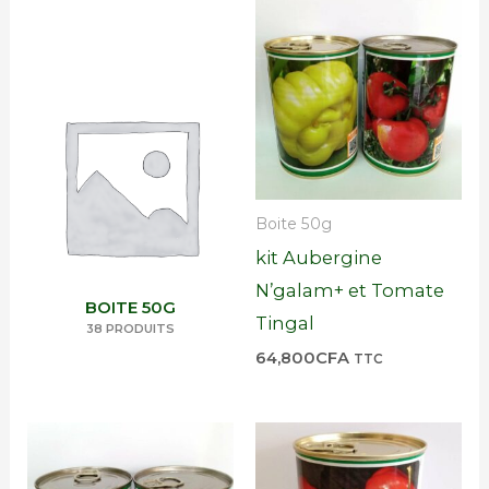
Boite 50g
kit Aubergine
N’galam+ et Tomate
BOITE 50G
Tingal
38 PRODUITS
64,800
CFA
TTC