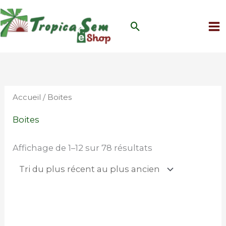
Aller
au
Rechercher
contenu
Trié
du
plus
récent
au
plus
Accueil
/ Boites
ancien
Boites
Affichage de 1–12 sur 78 résultats